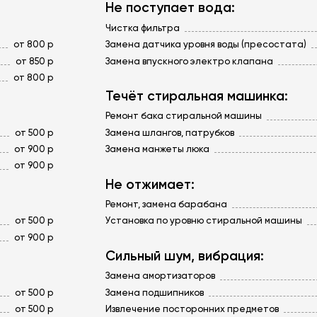
Не поступает вода:
Чистка фильтра
от 800 р
Замена датчика уровня воды (пресостата)
от 850 р
Замена впускного электро клапана
от 800 р
Течёт стиральная машинка:
Ремонт бака стиральной машины
от 500 р
Замена шлангов, патрубков
от 900 р
Замена манжеты люка
от 900 р
Не отжимает:
Ремонт, замена барабана
от 500 р
Установка по уровню стиральной машины
от 900 р
Сильный шум, вибрация:
Замена амортизаторов
от 500 р
Замена подшипников
от 500 р
Извлечение посторонних предметов